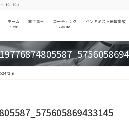
（カーゴシゴシ）
ホーム
施工事例
コーティング
ペンキミスト飛散事故
HOME
COATING
19776874805587_575605869
52472_n