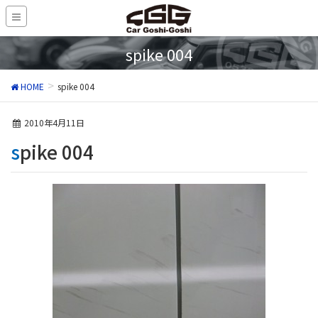
spike 004
HOME
spike 004
2010年4月11日
spike 004