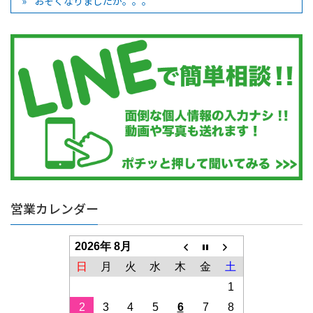
おそくなりましたが。。。
営業カレンダー
2026年 8月
日
月
火
水
木
金
土
1
2
3
4
5
6
7
8